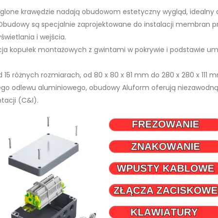
krąglone krawędzie nadają obudowom estetyczny wygląd, idealn
 Obudowy są specjalnie zaprojektowane do instalacji membran p
wietlania i wejścia.
acja kopułek montażowych z gwintami w pokrywie i podstawie umo
 15 różnych rozmiarach, od 80 x 80 x 81 mm do 280 x 280 x 111 
ego odlewu aluminiowego, obudowy Aluform oferują niezawodn
tacji (C&I).