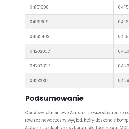
04151808
04.15
04161608
04.16
04162408
04.16
04202007
04.20
04202807
04.20
04282811
04.28
Podsumowanie
Obudowy aluminiowe Aluform to wszechstronne i est
również nowoczesny wygląd, który doskonale kompo
Aluform są idealnym wyborem dla technologii MCR