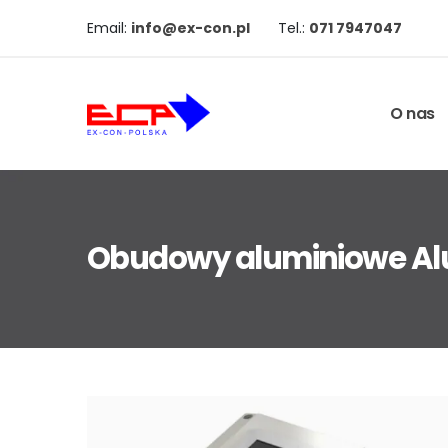
Email:
info@ex-con.pl
Tel.:
071 7947047
O nas
Obudowy aluminiowe Al