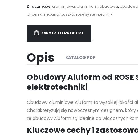
Znaczników:
aluminiowa
,
aluminium
,
obudowa
,
obudowa d
phoenix mecano
,
puszka
,
rose systemtechnik
ZAPYTAJ O PRODUKT
Opis
KATALOG PDF
Obudowy Aluform od ROSE Sy
elektrotechniki
Obudowy aluminiowe Aluform to wysokiej jakości 
Charakteryzują się nowoczesnym designem, który o
że obudowy Aluform są idealne do widocznych kom
Kluczowe cechy i zastosow