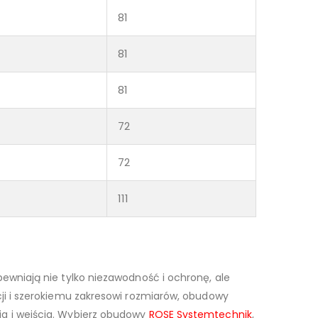
81
81
81
72
72
111
ewniają nie tylko niezawodność i ochronę, ale
ji i szerokiemu zakresowi rozmiarów, obudowy
a i wejścia. Wybierz obudowy
ROSE Systemtechnik
,