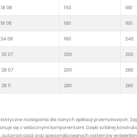
 18 08
150
180
 16 08
160
160
 24 08
160
240
 20 07
200
200
 28 07
200
280
 28 11
280
280
etyczne rozwiązania dla różnych aplikacji przemysłowych. Zap
nuje się z widocznymi komponentami. Dzięki solidnej konstrukc
, automatyzacji oraz spersonalizowanych systemów wyświetlani