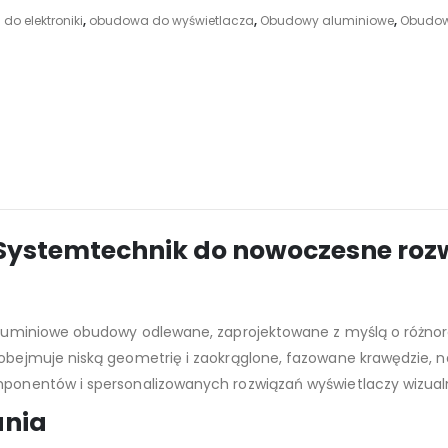
o elektroniki
,
obudowa do wyświetlacza
,
Obudowy aluminiowe
,
Obudow
stemtechnik do nowoczesne rozwią
aluminiowe obudowy odlewane, zaprojektowane z myślą o różn
bejmuje niską geometrię i zaokrąglone, fazowane krawędzie, n
ponentów i spersonalizowanych rozwiązań wyświetlaczy wizualn
ania