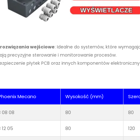
 rozwiązania wejściowe
: Idealne do systemów, które wymagają
iają precyzyjne sterowanie i monitorowanie procesów.
abezpieczenie płytek PCB oraz innych komponentów elektroniczny
Phoenix Mecano
Wysokość (mm)
Szer
8 08 08
80
80
 12 05
80
120