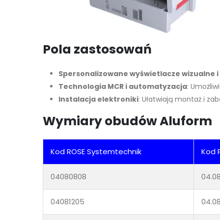
Pola zastosowań
Spersonalizowane wyświetlacze wizualne i
Technologia MCR i automatyzacja
: Umożliw
Instalacja elektroniki
: Ułatwiają montaż i z
Wymiary obudów Aluform
Kod ROSE Systemtechnik
Kod 
04080808
04.0
04081205
04.08