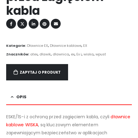
kabla
Kategorie:
Dławnice EX
,
Dławnice kablowe
,
EX
Znaczników:
atex
,
dławik
,
dławnica
,
ex
,
Ex i
,
wiska
,
wpust
ZAPYTAJ O PRODUKT
OPIS
ESKE/1S-i z ochroną przed zagięciem kabla, czyli
dławnice
kablowe
WISKA
, są kluczowym elementem
zapewniającym bezpieczeństwo w aplikacjach