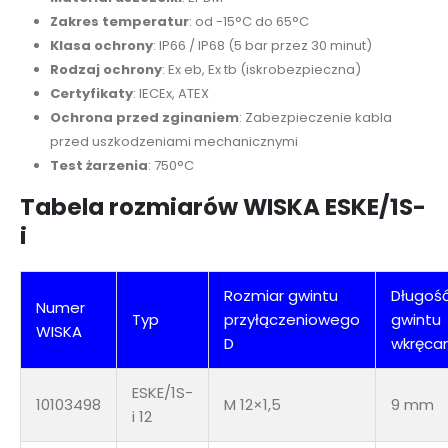
Zakres temperatur
: od -15°C do 65°C
Klasa ochrony
: IP66 / IP68 (5 bar przez 30 minut)
Rodzaj ochrony
: Ex eb, Ex tb (iskrobezpieczna)
Certyfikaty
: IECEx, ATEX
Ochrona przed zginaniem
: Zabezpieczenie kabla
przed uszkodzeniami mechanicznymi
Test żarzenia
: 750°C
Tabela rozmiarów WISKA ESKE/1S-
i
Rozmiar gwintu
Długoś
Numer
Typ
przyłączeniowego
gwintu
WISKA
D
wkręca
ESKE/1S-
10103498
M 12×1,5
9 mm
i 12