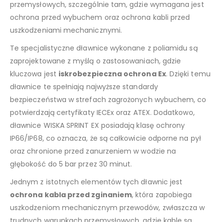
przemysłowych, szczególnie tam, gdzie wymagana jest
ochrona przed wybuchem oraz ochrona kabli przed
uszkodzeniami mechanicznymi.
Te specjalistyczne dławnice wykonane z poliamidu są
zaprojektowane z myślą o zastosowaniach, gdzie
kluczowa jest
iskrobezpieczna ochrona Ex
. Dzięki temu
dławnice te spełniają najwyższe standardy
bezpieczeństwa w strefach zagrożonych wybuchem, co
potwierdzają certyfikaty IECEx oraz ATEX. Dodatkowo,
dławnice WISKA SPRINT EX posiadają klasę ochrony
IP66/IP68, co oznacza, że są całkowicie odporne na pył
oraz chronione przed zanurzeniem w wodzie na
głębokość do 5 bar przez 30 minut.
Jednym z istotnych elementów tych dławnic jest
ochrona kabla przed zginaniem
, która zapobiega
uszkodzeniom mechanicznym przewodów, zwłaszcza w
trudnych warunkach przemysłowych, gdzie kable są