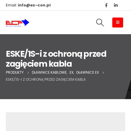
Email:
info@ex-con.pl
ESKE/1S-i z ochroną przed
zagięciem kabla
PRODUKTY
DŁAWNICE KABLOWE
,
EX
,
DŁAWNICE EX
ESKE/1S-I Z OCHRONĄ PRZED ZAGIĘCIEM KABLA