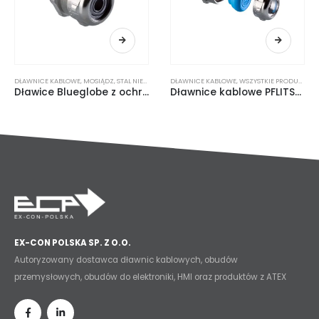
DŁAWNICE KABLOWE
,
WSZYSTKIE PRODUKTY
,
MOSIĄDZ
,
STAL NIERDZEWNA
DŁAWNICE KABLOWE
,
WSZYSTKIE PRODUKTY
Dławice Blueglobe z ochroną przeciwpożarową
Dławnice kablowe PFLITSCH Blueglobe
EX-CON POLSKA SP. Z O.O.
Autoryzowany dostawca dławnic kablowych, obudów
przemysłowych, obudów do elektroniki, HMI oraz produktów z ATEX