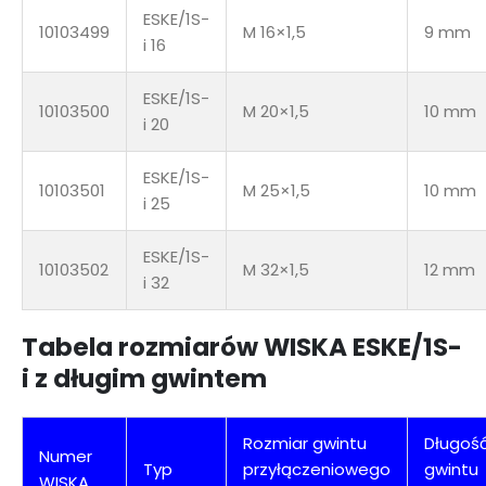
ESKE/1S-
10103499
M 16×1,5
9 mm
i 16
ESKE/1S-
10103500
M 20×1,5
10 mm
i 20
ESKE/1S-
10103501
M 25×1,5
10 mm
i 25
ESKE/1S-
10103502
M 32×1,5
12 mm
i 32
Tabela rozmiarów WISKA ESKE/1S-
i z długim gwintem
Rozmiar gwintu
Długoś
Numer
Typ
przyłączeniowego
gwintu
WISKA