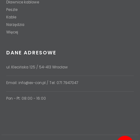
Dławnice kablowe
Peszle
Kable
Narzędzia
Więcej
DANE ADRESOWE
ul. Klecińska 125 / 54-413 Wrocław
Email:
info@ex-con.pl
/ Tel:
071 7947047
Pon - Pt: 08:00 - 16:00