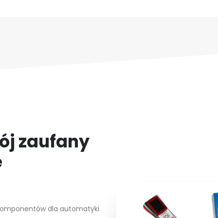
ój zaufany
e
i komponentów dla automatyki