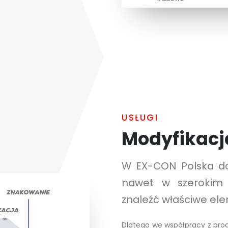
USŁUGI
Modyfikacj
W EX-CON Polska do
nawet w szerokim
znaleźć właściwe elem
Dlatego we współpracy z pro