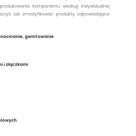
yprodukowania komponentu według indywidualnej
orzyć lub zmodyfikować produkty odpowiadające
, nacinanie, gwintowanie
i i złączkami
blowych