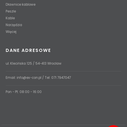
Dławnice kablowe
Peszle
Kable
Narzędzia
Więcej
DANE ADRESOWE
ul. Klecińska 125 / 54-413 Wrocław
Email:
info@ex-con.pl
/ Tel:
071 7947047
Pon - Pt: 08:00 - 16:00