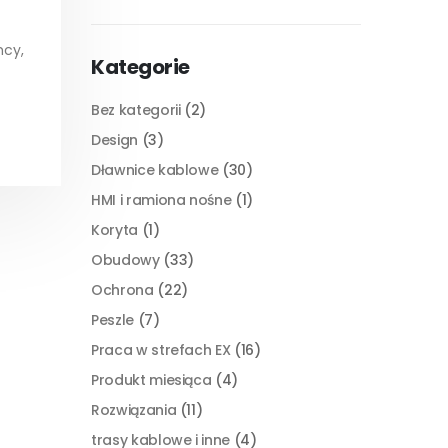
mcy,
Kategorie
Bez kategorii
(2)
Design
(3)
Dławnice kablowe
(30)
HMI i ramiona nośne
(1)
Koryta
(1)
Obudowy
(33)
Ochrona
(22)
Peszle
(7)
Praca w strefach EX
(16)
Produkt miesiąca
(4)
Rozwiązania
(11)
trasy kablowe i inne
(4)