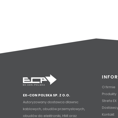
INFO
O firmie
Produkty
EX-CON POLSKA SP. Z O.O.
Strefa EX
Autoryzowany dostawca dławnic
Dostawc
kablowych, obudów przemysłowych,
Kontakt
obudów do elektroniki, HMI oraz