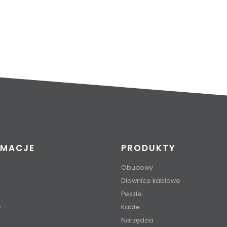
RMACJE
PRODUKTY
Obudowy
Dławnice kablowe
Peszle
y
Kable
Narzędzia