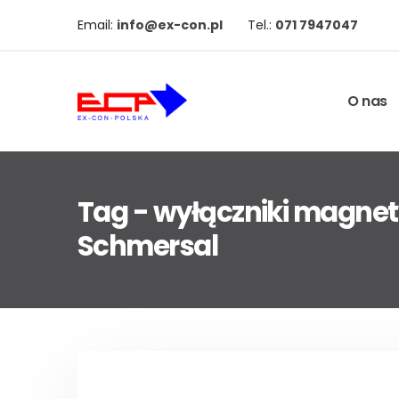
Email:
info@ex-con.pl
Tel.:
071 7947047
O nas
Tag - wyłączniki magne
Schmersal