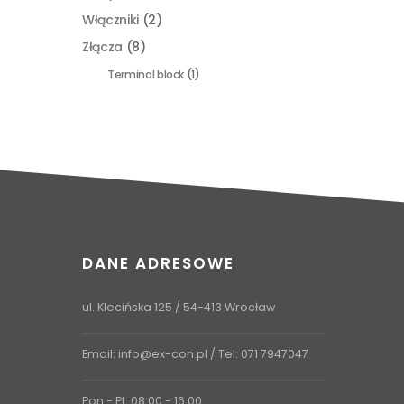
Włączniki
(2)
Złącza
(8)
Terminal block
(1)
DANE ADRESOWE
ul. Klecińska 125 / 54-413 Wrocław
Email:
info@ex-con.pl
/ Tel:
071 7947047
Pon - Pt: 08:00 - 16:00