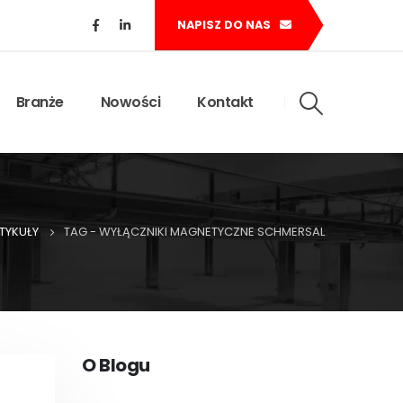
NAPISZ DO NAS
Branże
Nowości
Kontakt
TYKUŁY
TAG -
WYŁĄCZNIKI MAGNETYCZNE SCHMERSAL
O Blogu