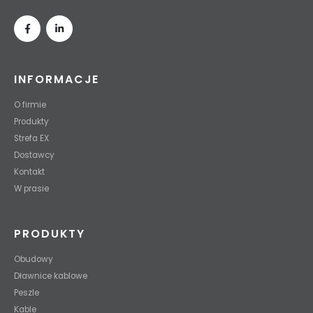
INFORMACJE
O firmie
Produkty
Strefa EX
Dostawcy
Kontakt
W prasie
PRODUKTY
Obudowy
Dławnice kablowe
Peszle
Kable