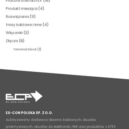
Praca w strefach EX
(16)
Produkt miesiąca
(4)
Rozwiązania
(11)
trasy kablowe i inne
(4)
Włączniki
(2)
Złącza
(8)
Terminal block
(1)
EX-CON POLSKA SP. Z O.O.
Autoryzowany dostawca dławnic kablowych, obudów
przemysłowych, obudów do elektroniki, HMI oraz produktów z ATEX