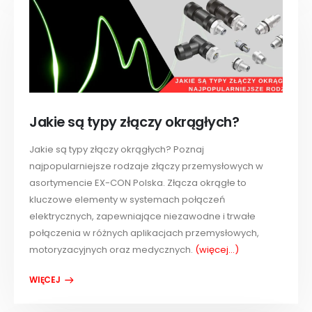
Jakie są typy złączy okrągłych?
Jakie są typy złączy okrągłych? Poznaj
najpopularniejsze rodzaje złączy przemysłowych w
asortymencie EX-CON Polska. Złącza okrągłe to
kluczowe elementy w systemach połączeń
elektrycznych, zapewniające niezawodne i trwałe
połączenia w różnych aplikacjach przemysłowych,
motoryzacyjnych oraz medycznych.
(więcej…)