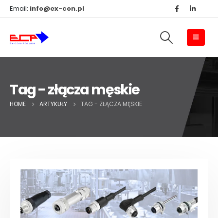
Email:
info@ex-con.pl
Tag - złącza męskie
HOME
ARTYKUŁY
TAG -
ZŁĄCZA MĘSKIE