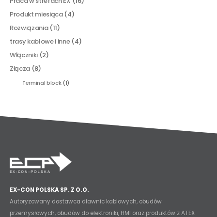
Praca w strefach EX
(16)
Produkt miesiąca
(4)
Rozwiązania
(11)
trasy kablowe i inne
(4)
Włączniki
(2)
Złącza
(8)
Terminal block
(1)
EX-CON POLSKA SP. Z O.O.
Autoryzowany dostawca dławnic kablowych, obudów
przemysłowych, obudów do elektroniki, HMI oraz produktów z ATEX