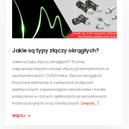
Jakie są typy złączy okrągłych?
Jakie są typy złączy okrągłych? Poznaj
najpopularniejsze rodzaje złączy przemysłowych w
asortymencie EX-CON Polska. Złącza okrągłe to
kluczowe elementy w systemach połączeń
elektrycznych, zapewniające niezawodne i trwałe
połączenia w różnych aplikacjach przemysłowych,
motoryzacyjnych oraz medycznych.
(więcej…)