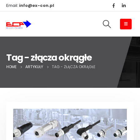
Email:
info@ex-con.pl
Tag - złącza okrągłe
HOME
ARTYKUŁY
TAG -
ZŁĄCZA OKRĄGŁE