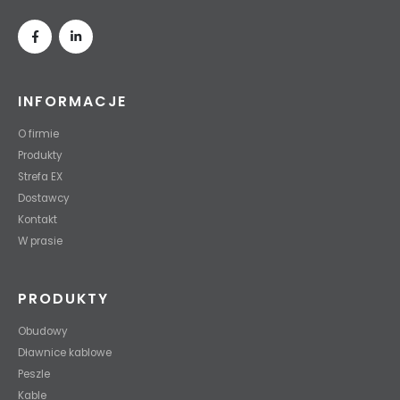
INFORMACJE
O firmie
Produkty
Strefa EX
Dostawcy
Kontakt
W prasie
PRODUKTY
Obudowy
Dławnice kablowe
Peszle
Kable