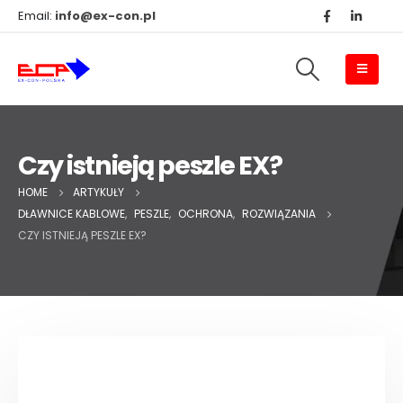
Email:
info@ex-con.pl
Czy istnieją peszle EX?
HOME
ARTYKUŁY
DŁAWNICE KABLOWE
,
PESZLE
,
OCHRONA
,
ROZWIĄZANIA
CZY ISTNIEJĄ PESZLE EX?