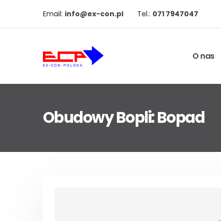
Email:
info@ex-con.pl
Tel.:
071 7947047
O nas
Obudowy Bopli: Bopad