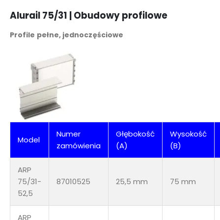
Alurail 75/31
| Obudowy profilowe
Profile pełne, jednoczęściowe
Numer
Głębokość
Wysokość
Model
zamówienia
(A)
(B)
ARP
75/31-
87010525
25,5 mm
75 mm
52,5
ARP