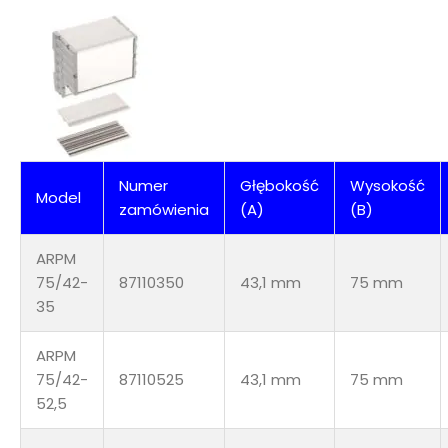
Numer
Głębokość
Wysokość
Model
zamówienia
(A)
(B)
ARPM
75/42-
87110350
43,1 mm
75 mm
35
ARPM
75/42-
87110525
43,1 mm
75 mm
52,5