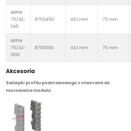
ARPM
75/42-
87112450
43,1 mm
75 mm
245
ARPM
75/42-
87110000
43,1 mm
75 mm
1000
Akcesoria
Zaślepki profilu podstawowego z otworami do
mocowania modułu