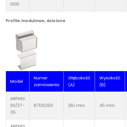
1000
Profile modułowe, dzielone
Numer
Głębokość
Wysokość
Model
zamówienia
(A)
(B)
ARPMG
00/27-
87120350
28,1 mm
45 mm
35
ARPMG