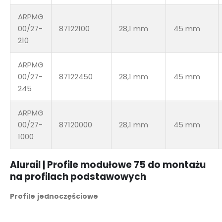
ARPMG
00/27-
87122100
28,1 mm
45 mm
210
ARPMG
00/27-
87122450
28,1 mm
45 mm
245
ARPMG
00/27-
87120000
28,1 mm
45 mm
1000
Alurail | Profile modułowe 75 do montażu
na profilach podstawowych
Profile jednoczęściowe