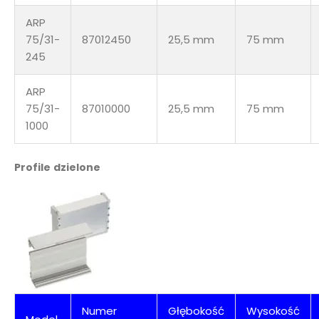
ARP
75/31-
87012450
25,5 mm
75 mm
245
ARP
75/31-
87010000
25,5 mm
75 mm
1000
Profile dzielone
Numer
Głębokość
Wysokość