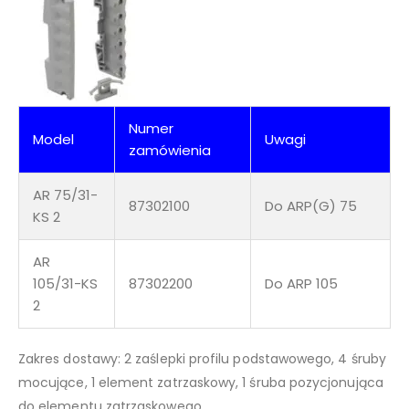
Numer
Model
Uwagi
zamówienia
AR 75/31-
87302100
Do ARP(G) 75
KS 2
AR
105/31-KS
87302200
Do ARP 105
2
Zakres dostawy: 2 zaślepki profilu podstawowego, 4 śruby
mocujące, 1 element zatrzaskowy, 1 śruba pozycjonująca
do elementu zatrzaskowego