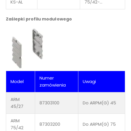
KS-AL
75/42-…
Zaślepki profilu modułowego
Numer
Model
Uwagi
zamówienia
ARM
87303100
Do ARPM(G) 45
45/27
ARM
87303200
Do ARPM(G) 75
75/42