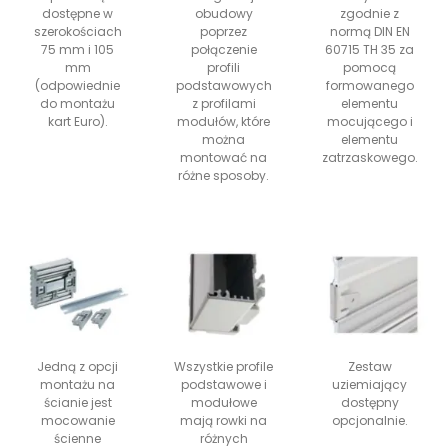
dostępne w
obudowy
zgodnie z
szerokościach
poprzez
normą DIN EN
75 mm i 105
połączenie
60715 TH 35 za
mm
profili
pomocą
(odpowiednie
podstawowych
formowanego
do montażu
z profilami
elementu
kart Euro).
modułów, które
mocującego i
można
elementu
montować na
zatrzaskowego.
różne sposoby.
Jedną z opcji
Wszystkie profile
Zestaw
montażu na
podstawowe i
uziemiający
ścianie jest
modułowe
dostępny
mocowanie
mają rowki na
opcjonalnie.
ścienne
różnych