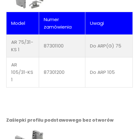
Numer
Model
Uwagi
zamówienia
AR 75/31-
87301100
Do ARP(G) 75
KS 1
AR
105/31-KS
87301200
Do ARP 105
1
Zaślepki profilu podstawowego bez otworów