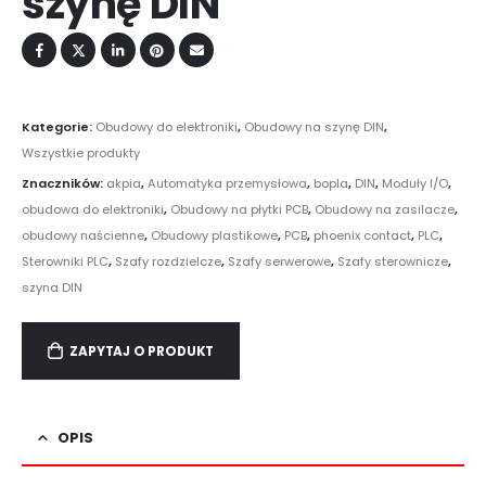
szynę DIN
Kategorie:
Obudowy do elektroniki
,
Obudowy na szynę DIN
,
Wszystkie produkty
Znaczników:
akpia
,
Automatyka przemysłowa
,
bopla
,
DIN
,
Moduły I/O
,
obudowa do elektroniki
,
Obudowy na płytki PCB
,
Obudowy na zasilacze
,
obudowy naścienne
,
Obudowy plastikowe
,
PCB
,
phoenix contact
,
PLC
,
Sterowniki PLC
,
Szafy rozdzielcze
,
Szafy serwerowe
,
Szafy sterownicze
,
szyna DIN
ZAPYTAJ O PRODUKT
OPIS