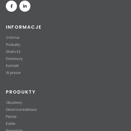
INFORMACJE
O firmie
Produkty
Strefa EX
Dostawcy
Kontakt
W prasie
PRODUKTY
Obudowy
Dławnice kablowe
Peszle
Kable
Narzędzia