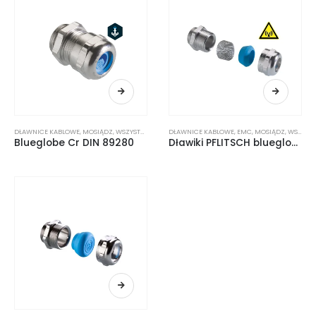
DŁAWNICE KABLOWE
,
MOSIĄDZ
,
WSZYSTKIE PRODUKTY
DŁAWNICE KABLOWE
,
EMC
,
MOSIĄDZ
,
WSZYSTKIE PRODUKTY
Blueglobe Cr DIN 89280
Dławiki PFLITSCH blueglobe TRI NM/Cr