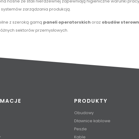
na nośne ze stali nierdzewnej zapewniają higieniczne warunki pracy
 systemów zarządzania produkcją.
bilne z szeroką gamą
paneli operatorskich
oraz
obudów sterown
różnych sektorów przemysłowych.
RMACJE
PRODUKTY
Obudowy
Dławnice kablowe
Peszle
y
Kable