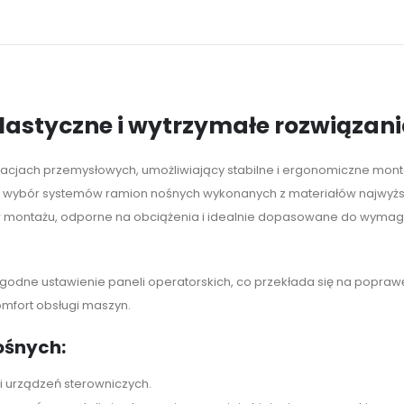
lastyczne i wytrzymałe rozwiązan
lacjach przemysłowych, umożliwiający stabilne i ergonomiczne mon
wybór systemów ramion nośnych wykonanych z materiałów najwyższej j
 montażu, odporne na obciążenia i idealnie dopasowane do wymaga
 wygodne ustawienie paneli operatorskich, co przekłada się na popra
mfort obsługi maszyn.
ośnych:
i urządzeń sterowniczych.