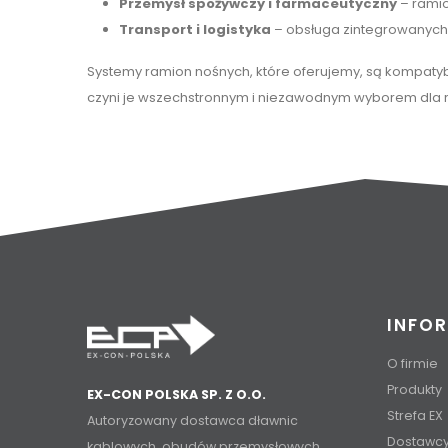
Przemysł spożywczy i farmaceutyczny
– ramio
Transport i logistyka
– obsługa zintegrowanych
Systemy ramion nośnych, które oferujemy, są kompaty
czyni je wszechstronnym i niezawodnym wyborem dla 
INFO
O firmie
Produkty
EX-CON POLSKA SP. Z O.O.
Strefa EX
Autoryzowany dostawca dławnic
Dostawc
kablowych, obudów przemysłowych,