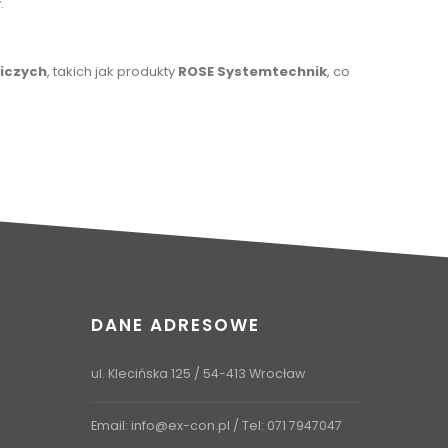
.
iczych
, takich jak produkty
ROSE Systemtechnik
, co
DANE ADRESOWE
ul. Klecińska 125 / 54-413 Wrocław
Email:
info@ex-con.pl
/ Tel:
071 7947047