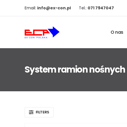
Email:
info@ex-con.pl
Tel.:
071 7947047
O nas
System ramion nośnych
FILTERS