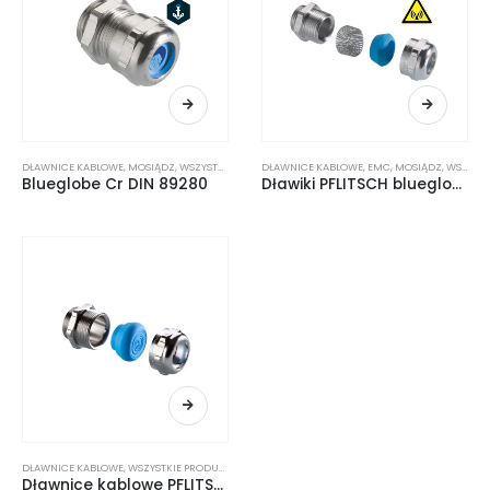
DŁAWNICE KABLOWE
,
MOSIĄDZ
,
WSZYSTKIE PRODUKTY
DŁAWNICE KABLOWE
,
EMC
,
MOSIĄDZ
,
WSZYSTKIE PRODUKTY
Blueglobe Cr DIN 89280
Dławiki PFLITSCH blueglobe TRI NM/Cr
DŁAWNICE KABLOWE
,
WSZYSTKIE PRODUKTY
Dławnice kablowe PFLITSCH Blueglobe