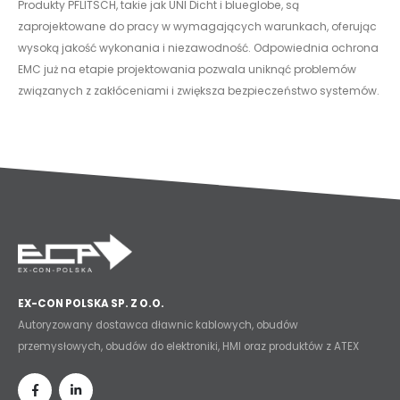
Produkty PFLITSCH, takie jak UNI Dicht i blueglobe, są
zaprojektowane do pracy w wymagających warunkach, oferując
wysoką jakość wykonania i niezawodność. Odpowiednia ochrona
EMC już na etapie projektowania pozwala uniknąć problemów
związanych z zakłóceniami i zwiększa bezpieczeństwo systemów.
EX-CON POLSKA SP. Z O.O.
Autoryzowany dostawca dławnic kablowych, obudów
przemysłowych, obudów do elektroniki, HMI oraz produktów z ATEX