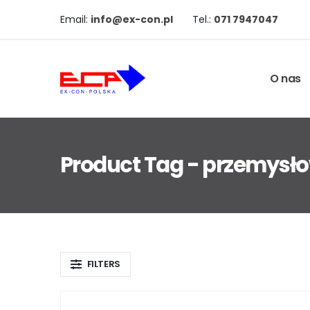
Email:
info@ex-con.pl
Tel.:
071 7947047
O nas
Product Tag - przemysł
FILTERS