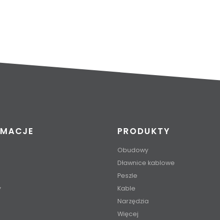
RMACJE
PRODUKTY
Obudowy
Dławnice kablowe
Peszle
y
Kable
Narzędzia
Więcej