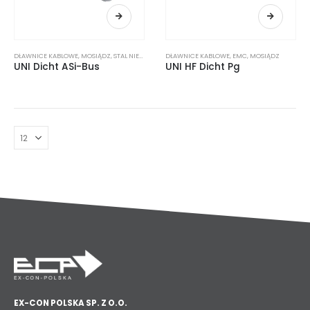
DŁAWNICE KABLOWE
,
MOSIĄDZ
,
STAL NIERDZEWNA
DŁAWNICE KABLOWE
,
TWORZYWO SZTUCZNE
,
EMC
,
,
WSZYSTKIE PRODUK
MOSIĄDZ
UNI Dicht ASi-Bus
UNI HF Dicht Pg
EX-CON POLSKA SP. Z O.O.