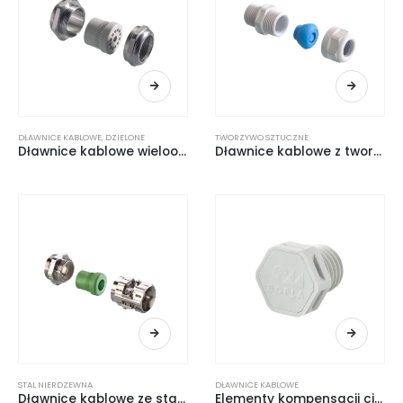
DŁAWNICE KABLOWE
,
DZIELONE
TWORZYWO SZTUCZNE
Dławnice kablowe wielootworowe
Dławnice kablowe z tworzywa sztucznego
STAL NIERDZEWNA
DŁAWNICE KABLOWE
Dławnice kablowe ze stali nierdzewnej
Elementy kompensacji ciśnienia DAE