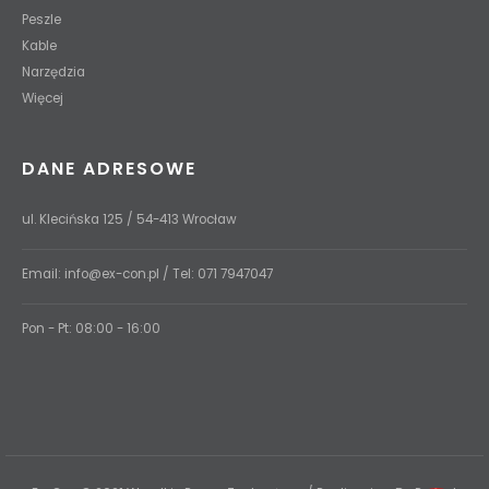
Peszle
Kable
Narzędzia
Więcej
DANE ADRESOWE
ul. Klecińska 125 / 54-413 Wrocław
Email:
info@ex-con.pl
/ Tel:
071 7947047
Pon - Pt: 08:00 - 16:00