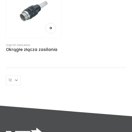
ZŁĄCZE ZASILANIA
Okrągłe złącza zasilania