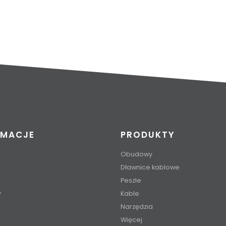
RMACJE
PRODUKTY
Obudowy
Dławnice kablowe
Peszle
y
Kable
Narzędzia
Więcej