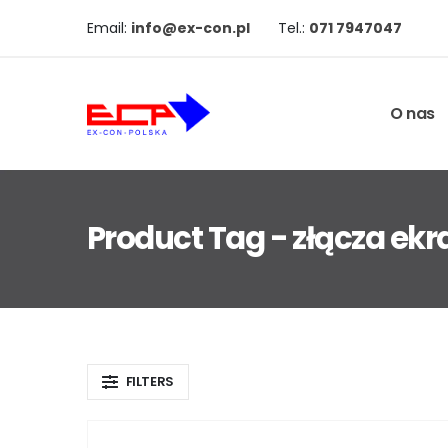
Email:
info@ex-con.pl
Tel.:
071 7947047
O nas
Product Tag - złącza e
FILTERS