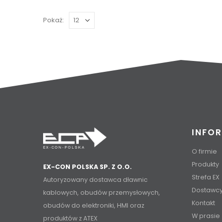
Pokaż:
INFO
O firmie
Produkty
EX-CON POLSKA SP. Z O.O.
Strefa EX
Autoryzowany dostawca dławnic
Dostawc
kablowych, obudów przemysłowych,
Kontakt
obudów do elektroniki, HMI oraz
W prasie
produktów z ATEX