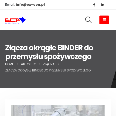
Email:
info@ex-con.pl
Złącza okrągłe BINDER do
przemysłu spożywczego
HOME
ARTYKUŁY
ZŁĄCZA
ZŁĄCZA OKRĄGŁE BINDER DO PRZEMYSŁU SPOŻYWCZEGO