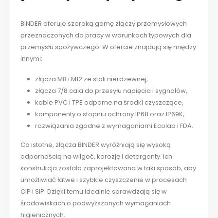
BINDER oferuje szeroką gamę złączy przemysłowych
przeznaczonych do pracy w warunkach typowych dla
przemysłu spożywczego. W ofercie znajdują się między
innymi:
złącza M8 i M12 ze stali nierdzewnej,
złącza 7/8 cala do przesyłu napięcia i sygnałów,
kable PVC i TPE odporne na środki czyszczące,
komponenty o stopniu ochrony IP68 oraz IP69K,
rozwiązania zgodne z wymaganiami Ecolab i FDA.
Co istotne, złącza BINDER wyróżniają się wysoką
odpornością na wilgoć, korozję i detergenty. Ich
konstrukcja została zaprojektowana w taki sposób, aby
umożliwiać łatwe i szybkie czyszczenie w procesach
CIP i SIP. Dzięki temu idealnie sprawdzają się w
środowiskach o podwyższonych wymaganiach
higienicznych.