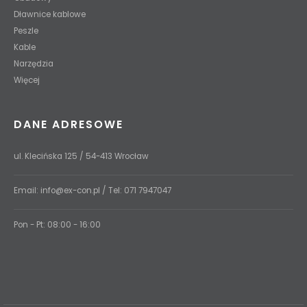
Dławnice kablowe
Peszle
Kable
Narzędzia
Więcej
DANE ADRESOWE
ul. Klecińska 125 / 54-413 Wrocław
Email:
info@ex-con.pl
/ Tel:
071 7947047
Pon - Pt: 08:00 - 16:00