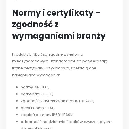
Normy i certyfikaty –
zgodność z
wymaganiami branży
Produkty BINDER są zgodne z wieloma
międzynarodowymi standardami, co potwierdzają
liczne certyfikaty. Przykładowo, spełniają one
następujące wymagania:
normy DIN i IEC,
certyfikaty UL i CE,
zgodność z dyrektywami RoHS i REACH,
atest Ecolab i FDA,
stopień ochrony IP68 i IP69K,
odporność na działanie środków czyszczących i
dezynfekujących.