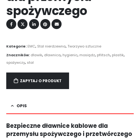
spożywczego
Kategorie:
EMC
,
Stal nierdzewna
,
Tworzywo sztuczne
Znaczników:
dławik
,
dławnica
,
hygienic
,
mosiądz
,
pflitsch
,
plastik
,
spożywczy
,
stal
ZAPYTAJ O PRODUKT
OPIS
Bezpieczne dławnice kablowe dla
przemysłu spożywczego i przetwórczego