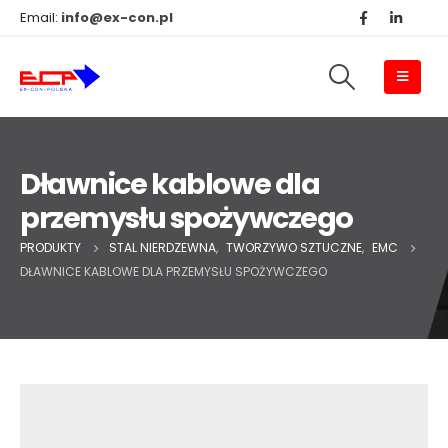
Email:
info@ex-con.pl
Dławnice kablowe dla
przemysłu spożywczego
PRODUKTY
STAL NIERDZEWNA
,
TWORZYWO SZTUCZNE
,
EMC
DŁAWNICE KABLOWE DLA PRZEMYSŁU SPOŻYWCZEGO