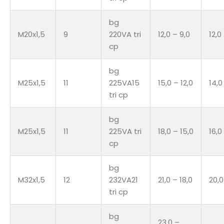
bg
M20x1,5
9
220VA tri
12,0 – 9,0
12,0
cp
bg
M25x1,5
11
225VA15
15,0 – 12,0
14,0
tri cp
bg
M25x1,5
11
225VA tri
18,0 – 15,0
16,0
cp
bg
M32x1,5
12
232VA21
21,0 – 18,0
20,0
tri cp
bg
23,0 –