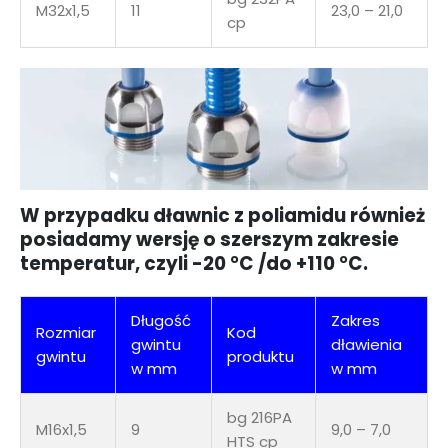
M32x1,5
11
23,0 – 21,0
cp
W przypadku dławnic z poliamidu również
posiadamy wersję o szerszym zakresie
temperatur, czyli -20 °C /do +110 °C.
Długość
Zakres
Rozmiar
Kod
gwintu
dławienia
gwintu
produktu
w mm
w mm
bg 216PA
M16x1,5
9
9,0 – 7,0
HTS cp