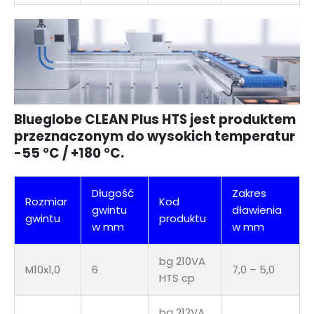
Blueglobe CLEAN Plus HTS jest produktem
przeznaczonym do wysokich temperatur
-55 °C / +180 °C.
Długość
Zakres
Rozmiar
Kod
gwintu
dławienia
gwintu
produktu
w mm
w mm
bg 210VA
M10x1,0
6
7,0 – 5,0
HTS cp
bg 212VA