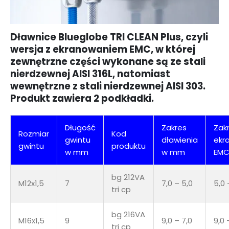
Dławnice Blueglobe TRI CLEAN Plus, czyli
wersja z ekranowaniem EMC, w której
zewnętrzne części wykonane są ze stali
nierdzewnej AISI 316L, natomiast
wewnętrzne z stali nierdzewnej AISI 303.
Produkt zawiera 2 podkładki.
Długość
Zakres
Zak
Rozmiar
Kod
gwintu
dławienia
ekr
gwintu
produktu
w mm
w mm
EM
bg 212VA
M12x1,5
7
7,0 – 5,0
5,0 
tri cp
bg 216VA
M16x1,5
9
9,0 – 7,0
9,0 
tri cp