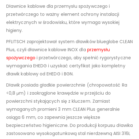
Dławnice kablowe dla przemysłu spożywczego i
przetwórczego to ważny element ochrony instalacji
elektrycznych w środowisku, które wymaga wysokiej
higieny.
PFLITSCH zaprojektował system dławików blueglobe CLEAN
Plus, czyli dławnice kablowe INOX dla
przemysłu
spożywczego
i przetwórczego, aby spełnić rygorystyczne
wymagania EHEDG i uzyskać certyfikat jako kompletny
dławik kablowy od EHEDG i BGN.
Dławik posiada gładkie powierzchnie (chropowatość Ra
<0,8 μm) i zaokrąglone krawędzie w przejściu do
powierzchni stykających się z kluczem. Zamiast
wymaganych promieni 3 mm CLEAN Plus generalnie
osiąga 6 mm, co zapewnia jeszcze większe
bezpieczeństwo higieniczne. Do produkcji korpusu dławika
zastosowano wysokogatunkową stal nierdzewną AISI 316L