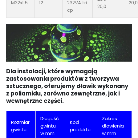
M32x1,5
12
232VA tri
20,0
20,0
cp
Dla instalacji, które wymagają
zastosowania produktów z tworzywa
sztucznego, oferujemy dławik wykonany
z poliamidu, zarówno zewnętrzne, jak i
wewnętrzne części.
Długość
Zakres
Rozmiar
Kod
gwintu
dławienia
gwintu
produktu
w mm
w mm