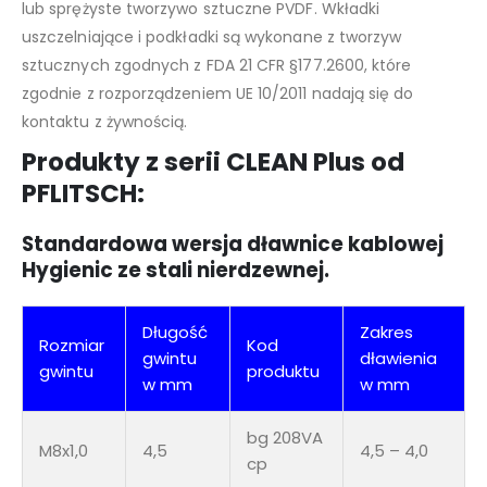
lub sprężyste tworzywo sztuczne PVDF. Wkładki
uszczelniające i podkładki są wykonane z tworzyw
sztucznych zgodnych z FDA 21 CFR §177.2600, które
zgodnie z rozporządzeniem UE 10/2011 nadają się do
kontaktu z żywnością.
Produkty z serii CLEAN Plus od
PFLITSCH:
Standardowa wersja dławnice kablowej
Hygienic ze stali nierdzewnej.
Długość
Zakres
Rozmiar
Kod
gwintu
dławienia
gwintu
produktu
w mm
w mm
bg 208VA
M8x1,0
4,5
4,5 – 4,0
cp