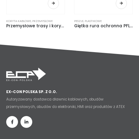
KORYTA KABLOWE
,
WSZYSTKIE PRODUKTY
,
PRZEMYSŁOWE
PESZLE
,
PLASTIKOWE
Przemysłowe trasy i koryta kablowe
Giętka rura ochronna PFLITSCH
EX-CON POLSKA SP. Z O.O.
Autoryzowany dostawca dławnic kablowych, obudów
przemysłowych, obudów do elektroniki, HMI oraz produktów z ATEX