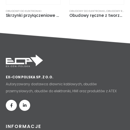
OBUDOWY DO ELEKTRONIKI
OBUDOWY DO ELEKTRONIKI
,
OBUDOWY RĘCZNE
Skrzynki przyłączeniowe Euromas z tworzywa ABS/PC
Obudowy ręczne z tworzywa sztucznego BOS
EX-CON POLSKA SP. Z O.O.
Autoryzowany dostawca dławnic kablowych, obudów
przemysłowych, obudów do elektroniki, HMI oraz produktów z ATEX
INFORMACJE