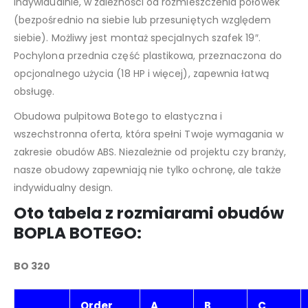
indywidualnie, w zależności od rozmieszczenia połówek
(bezpośrednio na siebie lub przesuniętych względem
siebie). Możliwy jest montaż specjalnych szafek 19″.
Pochylona przednia część plastikowa, przeznaczona do
opcjonalnego użycia (18 HP i więcej), zapewnia łatwą
obsługę.
Obudowa pulpitowa Botego to elastyczna i
wszechstronna oferta, która spełni Twoje wymagania w
zakresie obudów ABS. Niezależnie od projektu czy branży,
nasze obudowy zapewniają nie tylko ochronę, ale także
indywidualny design.
Oto tabela z rozmiarami obudów
BOPLA BOTEGO:
BO 320
Order
A
B
C