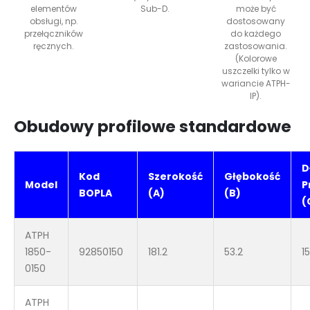
elementów
Sub-D.
może być
obsługi, np.
dostosowany
przełączników
do każdego
ręcznych.
zastosowania.
(Kolorowe
uszczelki tylko w
wariancie ATPH-
IP).
Obudowy profilowe standardowe
D
Kod
Szerokość
Głębokość
Model
P
BOPLA
(A)
(B)
(
ATPH
1850-
92850150
181.2
53.2
1
0150
ATPH