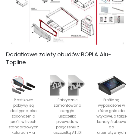
Dodatkowe zalety obudów BOPLA Alu-
Topline
Plastikowe
Fabrycznie
Profile są
pokrywy są
zamontowana
wyposażone w
dostępne jako
okrągła
różne gniazda
zakończenia
uszczelka
wtykowe, a także
profili w trzech
przewodu w
kanały śrubowe
standardowych
połączeniu z
do
kolorach – a
uszczelką AT…DI
alternatywnych