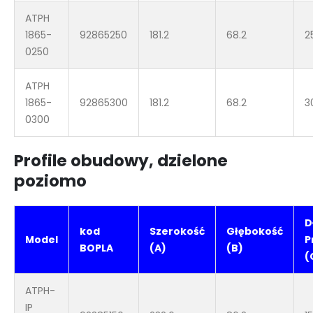
ATPH
1865-
92865250
181.2
68.2
2
0250
ATPH
1865-
92865300
181.2
68.2
3
0300
Profile obudowy, dzielone
poziomo
D
kod
Szerokość
Głębokość
Model
P
BOPLA
(A)
(B)
(
ATPH-
IP