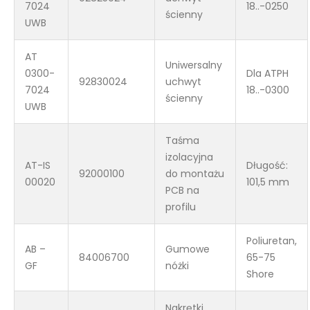
7024
18..-0250
ścienny
UWB
AT
Uniwersalny
0300-
Dla ATPH
92830024
uchwyt
7024
18..-0300
ścienny
UWB
Taśma
izolacyjna
AT-IS
Długość:
92000100
do montażu
00020
101,5 mm
PCB na
profilu
Poliuretan,
AB –
Gumowe
84006700
65-75
GF
nóżki
Shore
Nakrętki