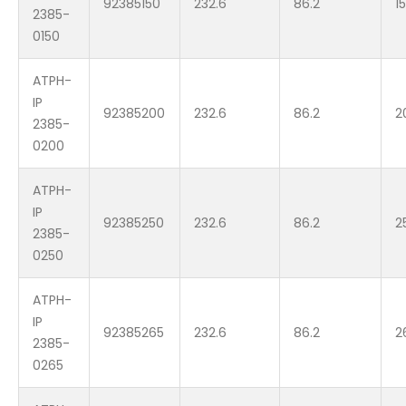
92385150
232.6
86.2
1
2385-
0150
ATPH-
IP
92385200
232.6
86.2
2
2385-
0200
ATPH-
IP
92385250
232.6
86.2
2
2385-
0250
ATPH-
IP
92385265
232.6
86.2
2
2385-
0265