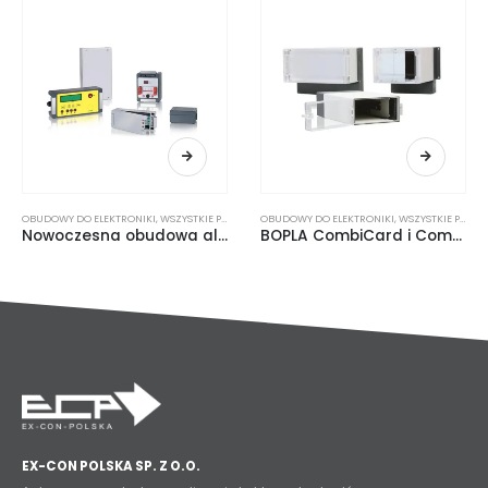
OBUDOWY DO ELEKTRONIKI
,
WSZYSTKIE PRODUKTY
OBUDOWY EX
,
STREFA EX
,
WSZYSTKIE PRODUKTY
BOPLA CombiCard i CombiSet
Puszka EX A01B1PL01-T6/T5
EX-CON POLSKA SP. Z O.O.