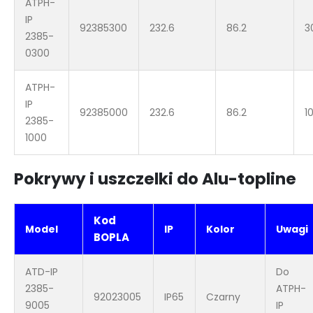
ATPH-
IP
92385300
232.6
86.2
3
2385-
0300
ATPH-
IP
92385000
232.6
86.2
1
2385-
1000
Pokrywy i uszczelki do Alu-topline
Kod
Model
IP
Kolor
Uwagi
BOPLA
ATD-IP
Do
2385-
ATPH-
92023005
IP65
Czarny
9005
IP