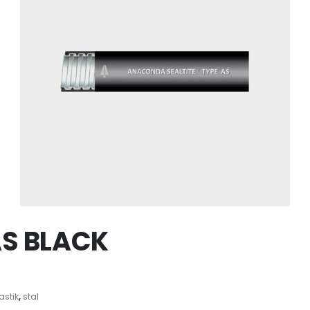
AS BLACK
astik
,
stal