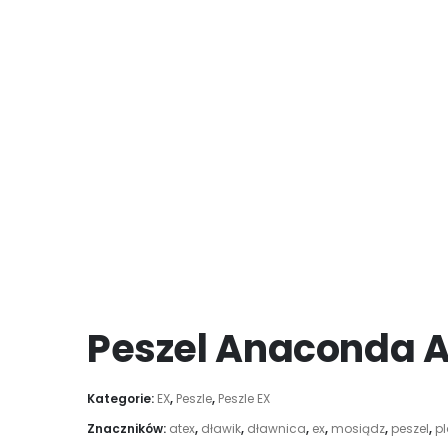
Peszel Anaconda 
Kategorie:
EX
,
Peszle
,
Peszle EX
Znaczników:
atex
,
dławik
,
dławnica
,
ex
,
mosiądz
,
peszel
,
pl