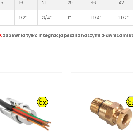
.5
16
21
29
36
42
1/2”
3/4”
1”
1.1/4”
1.1/2”
X
zapewnia tylko integracja peszli z naszymi dławnicami 