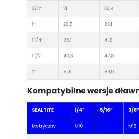
3/4”
21
26,4
1”
26,5
33,1
1.1/4”
35,1
41,8
1.1/2”
40,3
47,8
2”
51,6
59,9
Kompatybilne wersje dław
SEALTITE
1/4”
5/16”
3/8
Metryczny
M10
–
M12