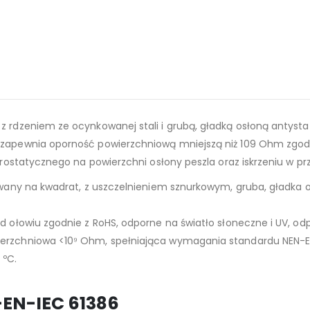
z rdzeniem ze ocynkowanej stali i grubą, gładką osłoną antys
zapewnia oporność powierzchniową mniejszą niż 109 Ohm zgod
rostatycznego na powierzchni osłony peszla oraz iskrzeniu w pr
wany na kwadrat, z uszczelnieniem sznurkowym, gruba, gładka os
 ołowiu zgodnie z RoHS, odporne na światło słoneczne i UV, odp
rzchniowa <10⁹ Ohm, spełniająca wymagania standardu NEN-EN
 ºC.
-EN-IEC 61386