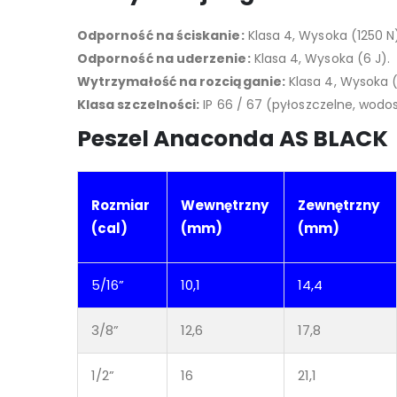
Odporność na ściskanie:
Klasa 4, Wysoka (1250 N
Odporność na uderzenie:
Klasa 4, Wysoka (6 J).
Wytrzymałość na rozciąganie:
Klasa 4, Wysoka (
Klasa szczelności:
IP 66 / 67 (pyłoszczelne, wodo
Peszel Anaconda AS BLACK
Rozmiar
Wewnętrzny
Zewnętrzny
(cal)
(mm)
(mm)
5/16”
10,1
14,4
3/8”
12,6
17,8
1/2”
16
21,1