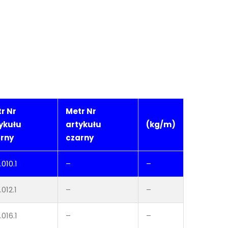
r Nr
Metr Nr
ykułu
artykułu
(kg/m)
rny
czarny
010.1
–
–
012.1
–
–
016.1
–
–