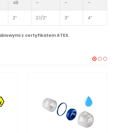
48
–
–
–
2”
2.1/2”
3”
4”
kablowymi z certyfikatem ATEX.