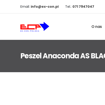
Email:
info@ex-con.pl
Tel.:
071 7947047
O nas
Peszel Anaconda AS BL