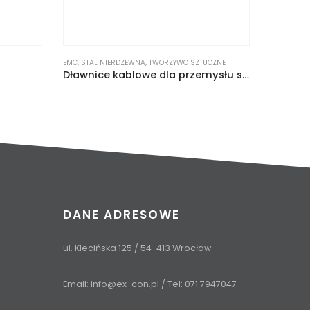
EMC
,
STAL NIERDZEWNA
,
TWORZYWO SZTUCZNE
TWORZYWO
Dławnice kablowe dla przemysłu spożywczego
DANE ADRESOWE
ul. Klecińska 125 / 54-413 Wrocław
Email:
info@ex-con.pl
/ Tel:
071 7947047