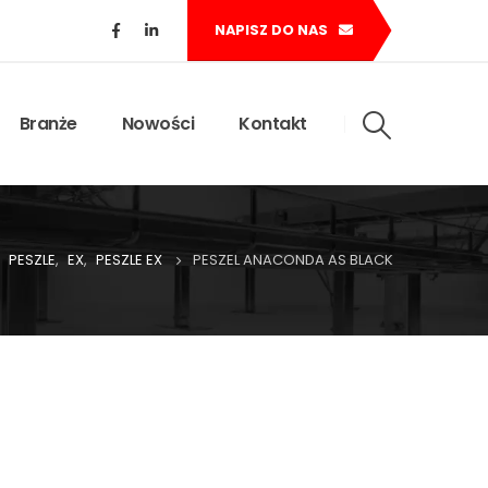
NAPISZ DO NAS
Branże
Nowości
Kontakt
PESZLE
,
EX
,
PESZLE EX
PESZEL ANACONDA AS BLACK