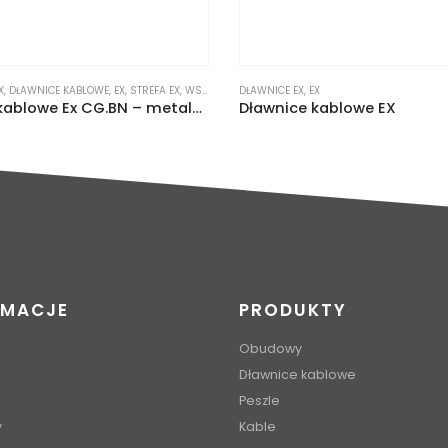
X
,
DŁAWNICE KABLOWE
,
EX
,
STREFA EX
,
WSZYSTKIE PRODUKTY
DŁAWNICE EX
,
EX
Dławiki kablowe Ex CG.BN – metalowe, barierowe do kabli niezbrojonych
Dławnice kablowe EX
RMACJE
PRODUKTY
Obudowy
Dławnice kablowe
Peszle
y
Kable