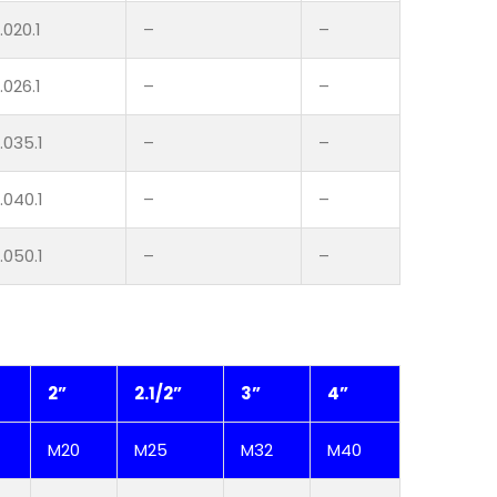
.020.1
–
–
.026.1
–
–
.035.1
–
–
.040.1
–
–
.050.1
–
–
2”
2.1/2”
3”
4”
M20
M25
M32
M40