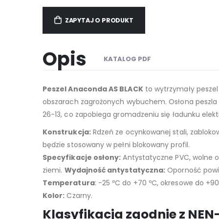
ZAPYTAJ O PRODUKT
Opis
KATALOG PDF
Peszel Anaconda AS BLACK
to wytrzymały peszel 
obszarach zagrożonych wybuchem. Osłona peszla 
26-13, co zapobiega gromadzeniu się ładunku elekt
Konstrukcja:
Rdzeń ze ocynkowanej stali, zabloko
będzie stosowany w pełni blokowany profil.
Specyfikacje osłony:
Antystatyczne PVC, wolne od
ziemi.
Wydajność antystatyczna:
Oporność powie
Temperatura
: -25 ºC do +70 ºC, okresowe do +90
Kolor:
Czarny.
Klasyfikacja zgodnie z NEN