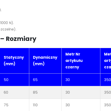
).
1000 N).
szczelne).
 – Rozmiary
Metr Nr
Met
Statyczny
Dynamiczny
artykułu
art
(mm)
(mm)
czarny
cza
50
65
30
350.
60
85
30
350.
75
110
30
350.