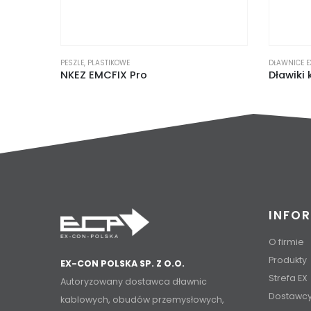
PESZLE
,
PLASTIKOWE
DŁAWNICE E
NKEZ EMCFIX Pro
INFO
O firmie
Produkty
EX-CON POLSKA SP. Z O.O.
Strefa EX
Autoryzowany dostawca dławnic
Dostawc
kablowych, obudów przemysłowych,