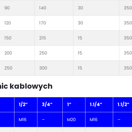
90
140
30
350
120
170
30
350
150
215
15
350
200
250
15
350
250
300
15
350
nic kablowych
”
1/2”
3/4”
1”
1.1/4”
1.1/2”
M16
–
M20
M16
–