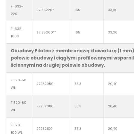
F 1632-
97185220*
165
33,00
220
F 1632-
97185000**
165
33,00
1000
Obudowy Filotec z membranową klawiaturą (1 mm)
połowie obudowy i ciągłymi profilowanymi wsporn
ściennymi na drugiej połowie obudowy.
F 520-50
97252050
55.3
20,40
WL
F 520-80
97252080
55.3
20,40
WL
F 520-
97252100
55.3
20,40
100 WL