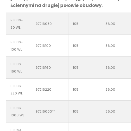
ściennymi na drugiej połowie obudowy.
F 1036-
97216080
105
36,00
80 WL
F 1036-
97216100
105
36,00
100 WL
F 1036-
97216160
105
36,00
160 WL
F 1036-
97216220
105
36,00
220 WL
F 1036-
97216000**
105
36,00
1000 WL
F 1040-