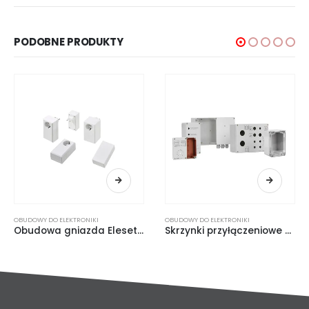
PODOBNE PRODUKTY
OBUDOWY DO ELEKTRONIKI
OBUDOWY DO ELEKTRONIKI
,
OBUDOWY NA SZYNĘ DIN
Skrzynki przyłączeniowe Euromas z tworzywa ABS/PC
Obudowy Alurail na szynę DIN