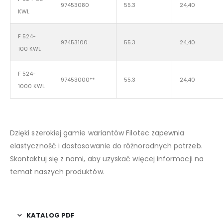
97453080
55.3
24,40
KWL
F 524-
97453100
55.3
24,40
100 KWL
F 524-
97453000**
55.3
24,40
1000 KWL
Dzięki szerokiej gamie wariantów Filotec zapewnia
elastyczność i dostosowanie do różnorodnych potrzeb.
Skontaktuj się z nami, aby uzyskać więcej informacji na
temat naszych produktów.
KATALOG PDF