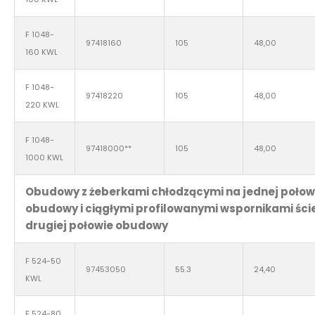
F 1048-
97418160
105
48,00
160 KWL
F 1048-
97418220
105
48,00
220 KWL
F 1048-
97418000**
105
48,00
1000 KWL
Obudowy z żeberkami chłodzącymi na jednej połow
obudowy i ciągłymi profilowanymi wspornikami ści
drugiej połowie obudowy
F 524-50
97453050
55.3
24,40
KWL
F 524-80