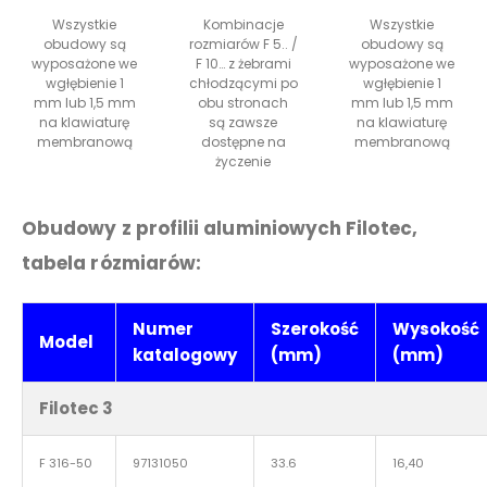
Wszystkie
Kombinacje
Wszystkie
obudowy są
rozmiarów F 5.. /
obudowy są
wyposażone we
F 10… z żebrami
wyposażone we
wgłębienie 1
chłodzącymi po
wgłębienie 1
mm lub 1,5 mm
obu stronach
mm lub 1,5 mm
na klawiaturę
są zawsze
na klawiaturę
membranową
dostępne na
membranową
życzenie
Obudowy z profilii aluminiowych Filotec,
tabela rózmiarów:
Numer
Szerokość
Wysokość
Model
katalogowy
(mm)
(mm)
Filotec 3
F 316-50
97131050
33.6
16,40