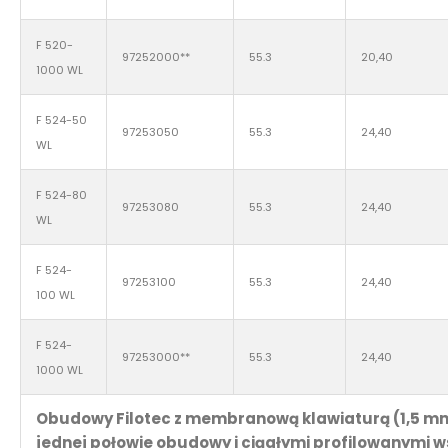
F 520-
97252000**
55.3
20,40
1000 WL
F 524-50
97253050
55.3
24,40
WL
F 524-80
97253080
55.3
24,40
WL
F 524-
97253100
55.3
24,40
100 WL
F 524-
97253000**
55.3
24,40
1000 WL
Obudowy Filotec z membranową klawiaturą (1,5 m
jednej połowie obudowy i ciągłymi profilowanymi 