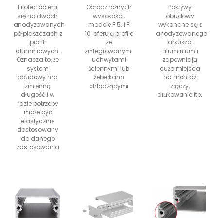
Filotec opiera
Oprócz różnych
Pokrywy
się na dwóch
wysokości,
obudowy
anodyzowanych
modele F 5. i F
wykonane są z
półpłaszczach z
10. oferują profile
anodyzowanego
profili
ze
arkusza
aluminiowych.
zintegrowanymi
aluminium i
Oznacza to, że
uchwytami
zapewniają
system
ściennymi lub
dużo miejsca
obudowy ma
żeberkami
na montaż
zmienną
chłodzącymi
złączy,
długość i w
drukowanie itp.
razie potrzeby
może być
elastycznie
dostosowany
do danego
zastosowania