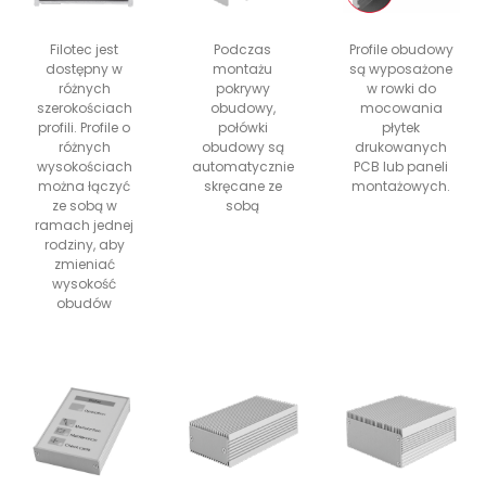
Filotec jest
Podczas
Profile obudowy
dostępny w
montażu
są wyposażone
różnych
pokrywy
w rowki do
szerokościach
obudowy,
mocowania
profili. Profile o
połówki
płytek
różnych
obudowy są
drukowanych
wysokościach
automatycznie
PCB lub paneli
można łączyć
skręcane ze
montażowych.
ze sobą w
sobą
ramach jednej
rodziny, aby
zmieniać
wysokość
obudów