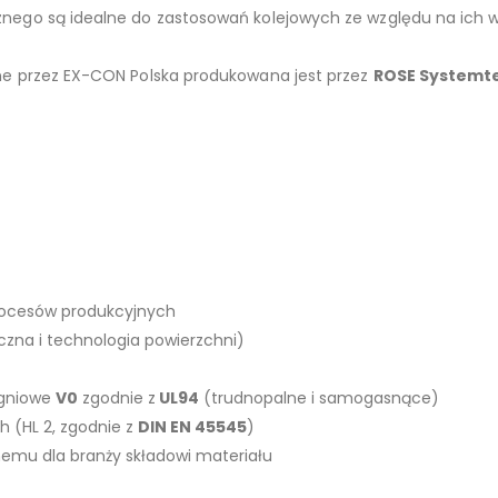
nego są idealne do zastosowań kolejowych ze względu na ich w
ne przez EX-CON Polska produkowana jest przez
ROSE Systemt
procesów produkcyjnych
czna i technologia powierzchni)
ogniowe
V0
zgodnie z
UL94
(trudnopalne i samogasnące)
 (HL 2, zgodnie z
DIN EN 45545
)
emu dla branży składowi materiału