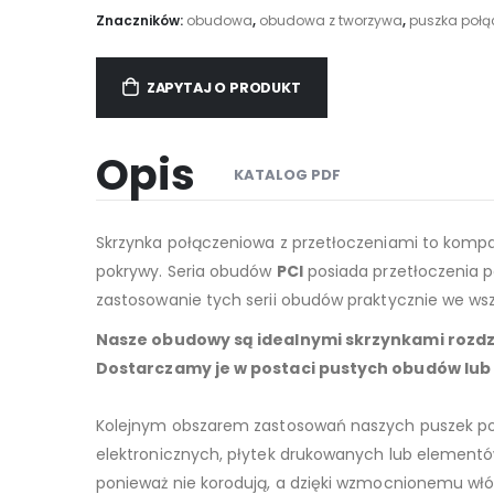
Znaczników:
obudowa
,
obudowa z tworzywa
,
puszka połą
ZAPYTAJ O PRODUKT
Opis
KATALOG PDF
Skrzynka połączeniowa z przetłoczeniami to kom
pokrywy. Seria obudów
PCI
posiada przetłoczenia 
zastosowanie tych serii obudów praktycznie we wsz
Nasze obudowy są idealnymi skrzynkami rozdz
Dostarczamy je w postaci pustych obudów lub n
Kolejnym obszarem zastosowań naszych puszek połą
elektronicznych, płytek drukowanych lub element
ponieważ nie korodują, a dzięki wzmocnionemu wł