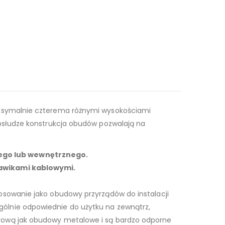
ksymalnie czterema różnymi wysokościami
bsłudze konstrukcja obudów pozwalają na
nego lub wewnętrznego.
ławikami kablowymi.
sowanie jako obudowy przyrządów do instalacji
ólnie odpowiednie do użytku na zewnątrz,
rową jak obudowy metalowe i są bardzo odporne