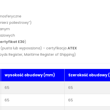
tmosferyczne
ierz poliestrowy”)
lanym
tażowych
ertyfikat E30
)
 (pusta lub wyposażona) – certyfikacja
ATEX
yds Register, Maritime Register of Shipping)
wysokość obudowy (mm)
Szerokość obudowy
65
65
65
65