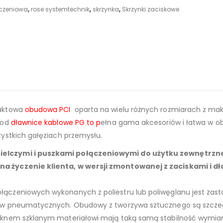
czeniowa
,
rose systemtechnik
,
skrzynka
,
Skrzynki zaciskowe
paktowa
obudowa PCI
oparta na wielu różnych rozmiarach z ma
pod
dławnice kablowe PG to p
ełna gama akcesoriów i łatwa w o
ystkich gałęziach przemysłu.
ielczymi i puszkami połączeniowymi do użytku zewnętrz
a życzenie klienta, w wersji zmontowanej z zaciskami i d
czeniowych wykonanych z poliestru lub poliwęglanu jest zasto
ów pneumatycznych. Obudowy z tworzywa sztucznego są szczeg
óknem szklanym materiałowi mają taką samą stabilność wymia