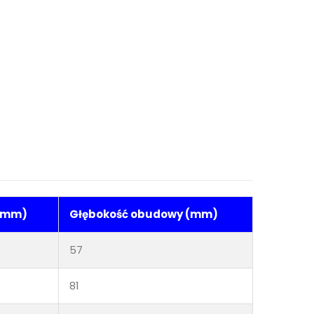
 (mm)
Głębokość obudowy (mm)
57
81