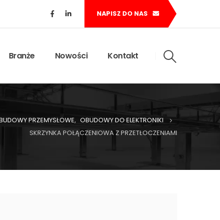
NAPISZ DO NAS
Branże
Nowości
Kontakt
BUDOWY PRZEMYSŁOWE
,
OBUDOWY DO ELEKTRONIKI
SKRZYNKA POŁĄCZENIOWA Z PRZETŁOCZENIAMI