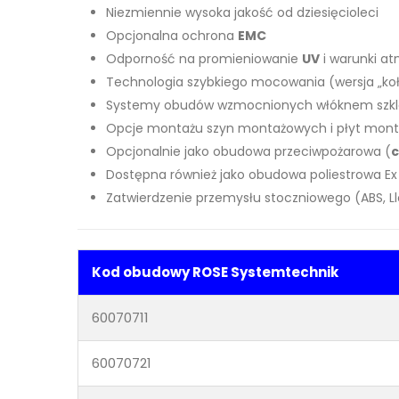
Niezmiennie wysoka jakość od dziesięcioleci
Opcjonalna ochrona
EMC
Odporność na promieniowanie
UV
i warunki a
Technologia szybkiego mocowania (wersja „kołn
Systemy obudów wzmocnionych włóknem szk
Opcje montażu szyn montażowych i płyt mon
Opcjonalnie jako obudowa przeciwpożarowa (
c
Dostępna również jako obudowa poliestrowa Ex
Zatwierdzenie przemysłu stoczniowego (ABS, Llo
Kod obudowy ROSE Systemtechnik
60070711
60070721