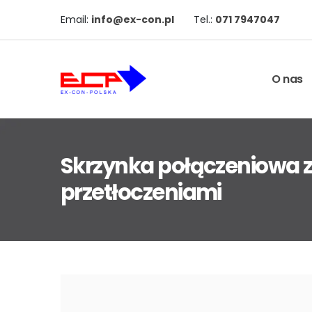
Email:
info@ex-con.pl
Tel.:
071 7947047
O nas
Skrzynka połączeniowa 
przetłoczeniami