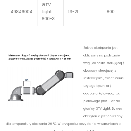
GTV
49846004
Light
13-21
800
800-3
Zakres obciążenia jest
obliczany na podstawie
wagi jednostki sterującej /
obudowy sterującej z
instalacjami,
ewentualnie
użytego łącznika /
adaptera kątowego, itp.
pionowego profilu aż do
głowicy GTV Light.
Zakres
obciążenia jest obliczany
dla temperatury otoczenia 20 °C. W przypadku korzystania w warunkach o