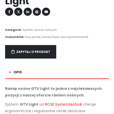
Light
Kategoria:
System ramion nośnych
Znaczników:
hmi
,
panel
,
ramie
,
Rose
,
rose systemtechnik
ZAPYTAJ O PRODUKT
OPIS
Ramię nośne GTV Light to jedna z najciekawszych
pozycji z naszej ofercie ramion nośnych.
System
GTV Light
od
ROSE Systemtechnik
oferuje
ergonomiczne i regulowane ramie obracane