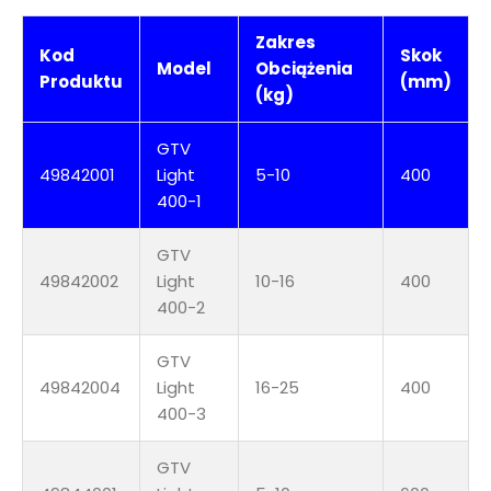
Zakres
Kod
Skok
Model
Obciążenia
Produktu
(mm)
(kg)
GTV
49842001
Light
5-10
400
400-1
GTV
49842002
Light
10-16
400
400-2
GTV
49842004
Light
16-25
400
400-3
GTV