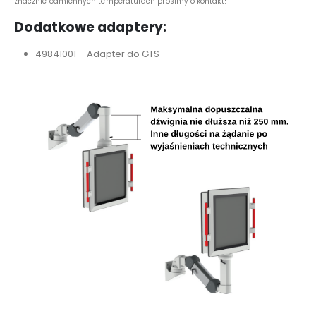
znacznie odmiennych temperaturach prosimy o kontakt!
Dodatkowe adaptery:
49841001 – Adapter do GTS