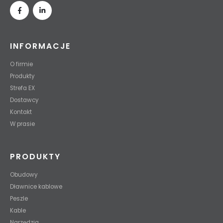
INFORMACJE
O firmie
Produkty
Strefa EX
Dostawcy
Kontakt
W prasie
PRODUKTY
Obudowy
Dławnice kablowe
Peszle
Kable
Narzędzia