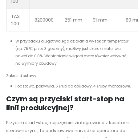
100
TAS
8200000
251 mm
91 mm
80 
200
W przypadku długotrwałego działania wysokich temperatur
(np. 75°C przez 3 godziny), możliwy jest skurcz materiału
nawet do 0,8%. Wchłanianie wilgoci może również wpływać
na wymiary obudowy.
Zakres dostawy:
Podstawa, pokrywka, 6 śrub do obudowy, 4 śruby montażowe.
Czym są przyciski start-stop na
linii produkcyjnej?
Przyciski start-stop, najczęściej zintegrowane z kasetami
sterowniczymi, to podstawowe narzędzie operatora do