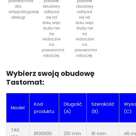
powierzchnia
połówek
połówek
dla
obudowy
obudowy
antypoślizgowej
odbywa
odbywa
obsługi
się od
się od
dołu, więc
dołu, więc
śruby nie
śruby nie
są
są
widoczne
widoczne
na
na
powierzchni
powierzchni
roboczej.
roboczej.
Wybierz swoją obudowę
Tastomat:
Kod
Długość
Szerokość
Wyso
Model
produktu
(A)
(B)
(C)
TAS
8100000
251 mm
91 mm
46 