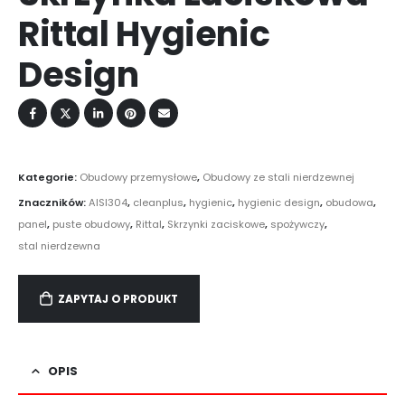
Rittal Hygienic
Design
Kategorie:
Obudowy przemysłowe
,
Obudowy ze stali nierdzewnej
Znaczników:
AISI304
,
cleanplus
,
hygienic
,
hygienic design
,
obudowa
,
panel
,
puste obudowy
,
Rittal
,
Skrzynki zaciskowe
,
spożywczy
,
stal nierdzewna
ZAPYTAJ O PRODUKT
OPIS