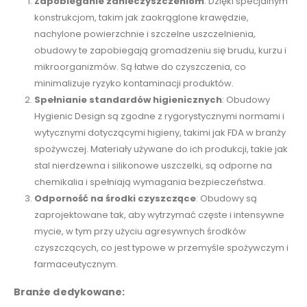
Zapobieganie zanieczyszczeniom
: Dzięki specjalnym
konstrukcjom, takim jak zaokrąglone krawędzie,
nachylone powierzchnie i szczelne uszczelnienia,
obudowy te zapobiegają gromadzeniu się brudu, kurzu i
mikroorganizmów. Są łatwe do czyszczenia, co
minimalizuje ryzyko kontaminacji produktów.
Spełnianie standardów higienicznych
: Obudowy
Hygienic Design są zgodne z rygorystycznymi normami i
wytycznymi dotyczącymi higieny, takimi jak FDA w branży
spożywczej. Materiały używane do ich produkcji, takie jak
stal nierdzewna i silikonowe uszczelki, są odporne na
chemikalia i spełniają wymagania bezpieczeństwa.
Odporność na środki czyszczące
: Obudowy są
zaprojektowane tak, aby wytrzymać częste i intensywne
mycie, w tym przy użyciu agresywnych środków
czyszczących, co jest typowe w przemyśle spożywczym i
farmaceutycznym.
Branże dedykowane: