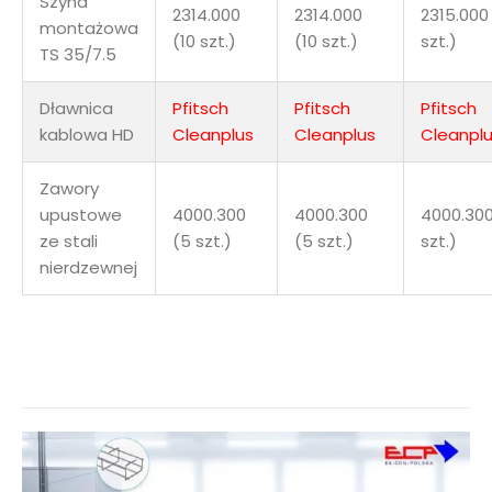
Szyna
2314.000
2314.000
2315.000
montażowa
(10 szt.)
(10 szt.)
szt.)
TS 35/7.5
Dławnica
Pfitsch
Pfitsch
Pfitsch
kablowa HD
Cleanplus
Cleanplus
Cleanpl
Zawory
upustowe
4000.300
4000.300
4000.300
ze stali
(5 szt.)
(5 szt.)
szt.)
nierdzewnej