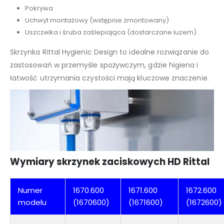
Pokrywa
Uchwyt montażowy (wstępnie zmontowany)
Uszczelka i śruba zaślepiająca (dostarczane luzem)
Skrzynka Rittal Hygienic Design to idealne rozwiązanie do
zastosowań w przemyśle spożywczym, gdzie higiena i
łatwość utrzymania czystości mają kluczowe znaczenie.
Wymiary skrzynek zaciskowych HD Rittal
Numer
1670.600
1671.600
1672.600
modelu
(1670600)
(1671600)
(1672600)