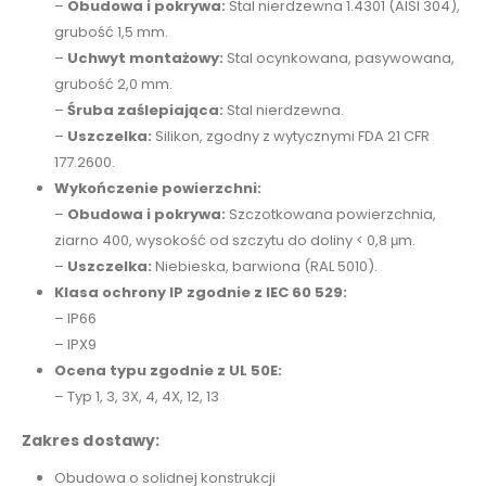
–
Obudowa i pokrywa:
Stal nierdzewna 1.4301 (AISI 304),
grubość 1,5 mm.
–
Uchwyt montażowy:
Stal ocynkowana, pasywowana,
grubość 2,0 mm.
–
Śruba zaślepiająca:
Stal nierdzewna.
–
Uszczelka:
Silikon, zgodny z wytycznymi FDA 21 CFR
177.2600.
Wykończenie powierzchni:
–
Obudowa i pokrywa:
Szczotkowana powierzchnia,
ziarno 400, wysokość od szczytu do doliny < 0,8 μm.
–
Uszczelka:
Niebieska, barwiona (RAL 5010).
Klasa ochrony IP zgodnie z IEC 60 529:
– IP66
– IPX9
Ocena typu zgodnie z UL 50E:
– Typ 1, 3, 3X, 4, 4X, 12, 13
Zakres dostawy:
Obudowa o solidnej konstrukcji