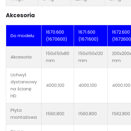
Akcesoria
1670.600
1671.600
1672.600
Do modelu
(1670600)
(1671600)
(1672600
150x150x80
150x150x120
200x200x
Akcesoria
mm
mm
mm
Uchwyt
dystansowy
4000.100
4000.100
4000.100
na ścianę
HD
Płyta
1560.800
1560.800
1562.800
montażowa