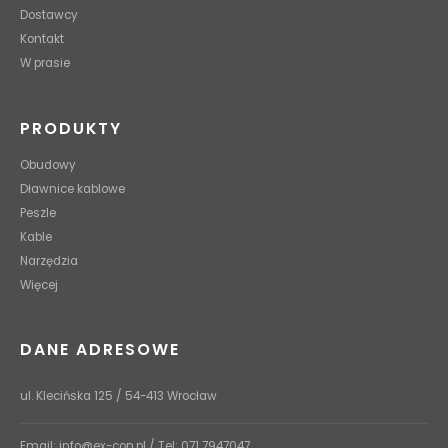
Dostawcy
Kontakt
W prasie
PRODUKTY
Obudowy
Dławnice kablowe
Peszle
Kable
Narzędzia
Więcej
DANE ADRESOWE
ul. Klecińska 125 / 54-413 Wrocław
Email:
info@ex-con.pl
/ Tel:
071 7947047