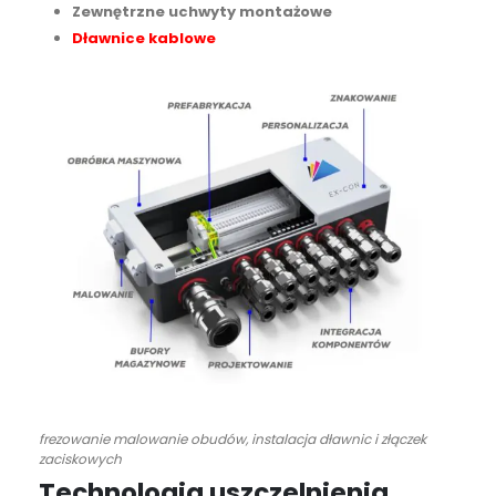
Zewnętrzne uchwyty montażowe
Dławnice kablowe
frezowanie malowanie obudów, instalacja dławnic i złączek
zaciskowych
Technologia uszczelnienia