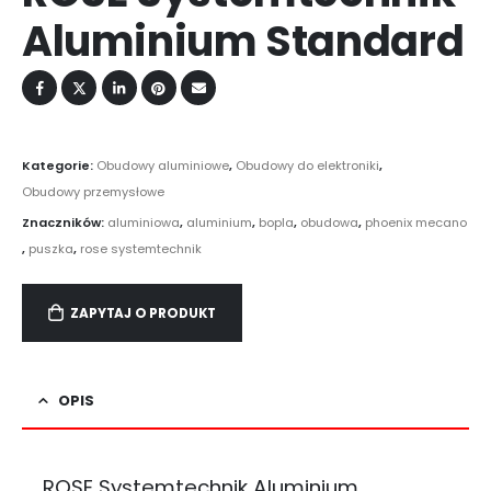
Aluminium Standard
Kategorie:
Obudowy aluminiowe
,
Obudowy do elektroniki
,
Obudowy przemysłowe
Znaczników:
aluminiowa
,
aluminium
,
bopla
,
obudowa
,
phoenix mecano
,
puszka
,
rose systemtechnik
ZAPYTAJ O PRODUKT
OPIS
ROSE Systemtechnik Aluminium