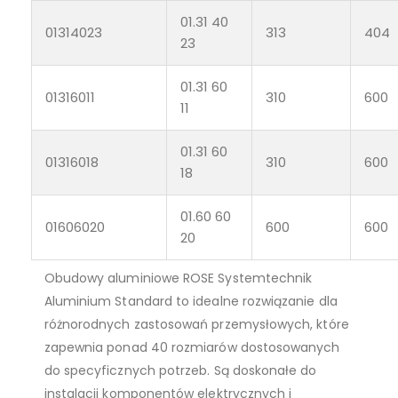
01.31 40
01314023
313
404
23
01.31 60
01316011
310
600
11
01.31 60
01316018
310
600
18
01.60 60
01606020
600
600
20
Obudowy aluminiowe ROSE Systemtechnik
Aluminium Standard to idealne rozwiązanie dla
różnorodnych zastosowań przemysłowych, które
zapewnia ponad 40 rozmiarów dostosowanych
do specyficznych potrzeb. Są doskonałe do
instalacji komponentów elektrycznych i