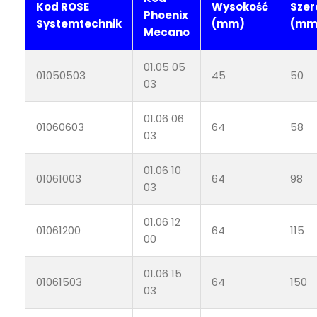
Kod ROSE
Wysokość
Szer
Phoenix
Systemtechnik
(mm)
(mm
Mecano
01.05 05
01050503
45
50
03
01.06 06
01060603
64
58
03
01.06 10
01061003
64
98
03
01.06 12
01061200
64
115
00
01.06 15
01061503
64
150
03